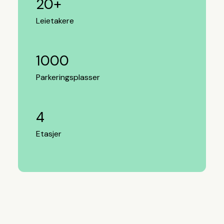
20+
Leietakere
1000
Parkeringsplasser
4
Etasjer
Bærekraft i fokus