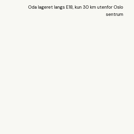
Oda lageret langs E18, kun 30 km utenfor Oslo
sentrum
Samarbeid og langsiktig
eierskap
Prosjektet er et resultat av tett samarbeid mellom
Eneo Eiendom, Oda og Logicenters, der alle har
hatt et tydelig fokus på å kombinere teknologisk
utvikling, kostnadseffektiv logistikk og miljømessig
bærekraft. Det nye anlegget legger til rette for
videre vekst og vil sikre Oda en moderne og
fleksibel infrastruktur for effektiv varelevering til et
stadig økende antall kunder.