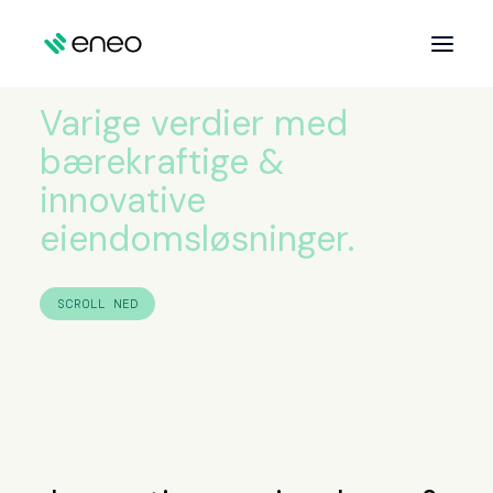
VI SKAPER
Varige verdier med
OM OSS
bærekraftige &
HELSEBYGG
innovative
PROSJEKTER
eiendomsløsninger.
AKTUELT
KONTAKT
SCROLL NED