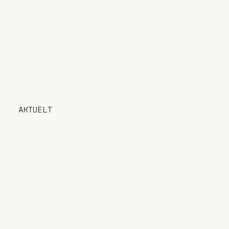
12400 KVM
NÆRINGSBYGG
AKTUELT
AKTUELT