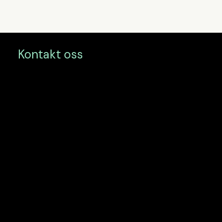
Kontakt oss
Postadresse
PB 1683 Vika
0120 Oslo
Drammen
Dr. Hansteinsgate 9
9. etg
3045 Drammen
Oslo