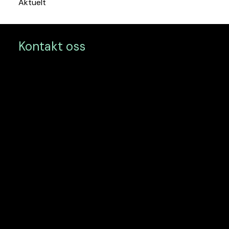
Aktuelt
Kontakt oss
Postadresse
PB 1683 Vika
0120 Oslo
Drammen
Dr. Hansteinsgate 9
9. etg
3045 Drammen
Oslo
Olav Vs gate 5