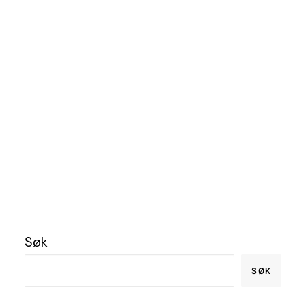
lettstelt bolig i kjente
omgivelser.
Kontakt oss
by Jostein Pedersen
Søk
SØK