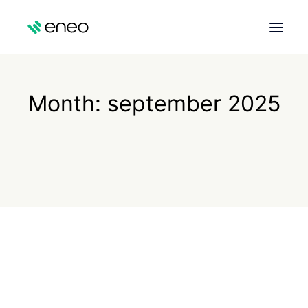
OM OSS
Month: september 2025
HELSEBYGG
PROSJEKTER
AKTUELT
KONTAKT